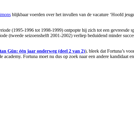
Simons
blijkbaar voerden over het invullen van de vacature ‘Hoofd jeugdo
eriode (1995-1996 tot 1998-1999) ontpopte hij zich tot een gevreesde sp
riode (tweede seizoenshelft 2001-2002) verliep beduidend minder succe
itan Gün: één jaar onderweg (deel 2 van 2)
), bleek dat Fortuna’s voo
n de academy. Fortuna moet nu dus op zoek naar een andere kandidaat en 