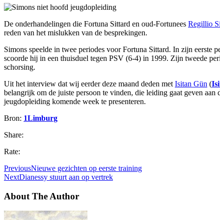
De onderhandelingen die Fortuna Sittard en oud-Fortunees
Regillio 
reden van het mislukken van de besprekingen.
Simons speelde in twee periodes voor Fortuna Sittard. In zijn eerste p
scoorde hij in een thuisduel tegen PSV (6-4) in 1999. Zijn tweede pe
schorsing.
Uit het interview dat wij eerder deze maand deden met
Isitan Gün
(
Is
belangrijk om de juiste persoon te vinden, die leiding gaat geven aa
jeugdopleiding komende week te presenteren.
Bron:
1Limburg
Share:
Rate:
Previous
Nieuwe gezichten op eerste training
Next
Dianessy stuurt aan op vertrek
About The Author