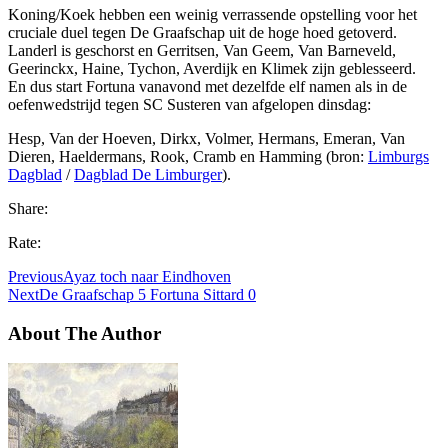
Koning/Koek hebben een weinig verrassende opstelling voor het
cruciale duel tegen De Graafschap uit de hoge hoed getoverd.
Landerl is geschorst en Gerritsen, Van Geem, Van Barneveld,
Geerinckx, Haine, Tychon, Averdijk en Klimek zijn geblesseerd.
En dus start Fortuna vanavond met dezelfde elf namen als in de
oefenwedstrijd tegen SC Susteren van afgelopen dinsdag:
Hesp, Van der Hoeven, Dirkx, Volmer, Hermans, Emeran, Van
Dieren, Haeldermans, Rook, Cramb en Hamming (bron:
Limburgs
Dagblad
/
Dagblad De Limburger
).
Share:
Rate:
Previous
Ayaz toch naar Eindhoven
Next
De Graafschap 5 Fortuna Sittard 0
About The Author