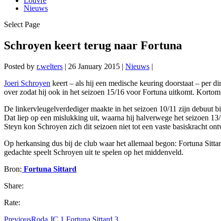
Louvre
Nieuws
Select Page
Schroyen keert terug naar Fortuna
Posted by
r.welters
|
26 January 2015
|
Nieuws
|
Joeri Schroyen
keert – als hij een medische keuring doorstaat – per d
over zodat hij ook in het seizoen 15/16 voor Fortuna uitkomt. Kortom
De linkervleugelverdediger maakte in het seizoen 10/11 zijn debuut b
Dat liep op een mislukking uit, waarna hij halverwege het seizoen 13
Steyn kon Schroyen zich dit seizoen niet tot een vaste basiskracht on
Op herkansing dus bij de club waar het allemaal begon: Fortuna Sittar
gedachte speelt Schroyen uit te spelen op het middenveld.
Bron:
Fortuna Sittard
Share:
Rate:
Previous
Roda JC 1 Fortuna Sittard 3