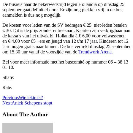
De busreis naar de bekerwedstrijd tegen Hollandia op dinsdag 25
september gaat definitief door. Er zijn nog plekken vrij in de bus,
aanmelden is dus nog mogelijk.
De kosten voor leden van de SV bedragen € 25, niet-leden betalen
€ 30. Dit is de prijs zonder entreekaart. Kaarten zijn verkrijgbaar aan
de kassa’s van het uitvak bij Hollandia à € 6,00 voor volwassenen
en € 4,00 voor 65+ ers en jeugd van 12 t/m 17 jaar. Kinderen tot 12
jaar mogen gratis naar binnen. De bus vertrekt dinsdag 25 september
om 15.30 uur vanaf de voorzijde van de
Trendwork Arena
.
Bel voor meer informatie met het buscomité op nummer 06 – 38 13
01 10.
Share:
Rate:
Previous
Wie lekte er?
Next
Aniek Schepens stopt
About The Author